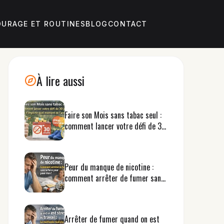
URAGE ET ROUTINES
BLOG
CONTACT
À lire aussi
Faire son Mois sans tabac seul :
comment lancer votre défi de 30
jours à n’importe quel moment
de l’année
Peur du manque de nicotine :
comment arrêter de fumer sans
se faire peur pour rien
Arrêter de fumer quand on est